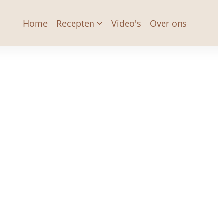
Home
Recepten
Video's
Over ons
