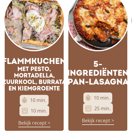
FLAMMKUCHEN
5-
MET PESTO,
INGREDIËNTEN
MORTADELLA,
PAN-LASAGNA
ZUURKOOL, BURRATA
EN KIEMGROENTE
10 min.
10 min.
25 min.
10 min.
Bekijk recept >
Bekijk recept >