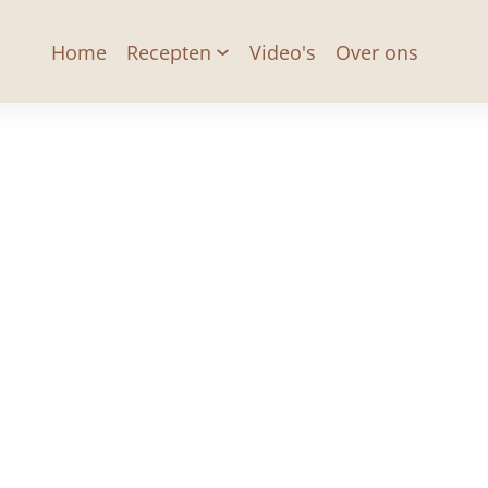
Home
Recepten
Video's
Over ons
